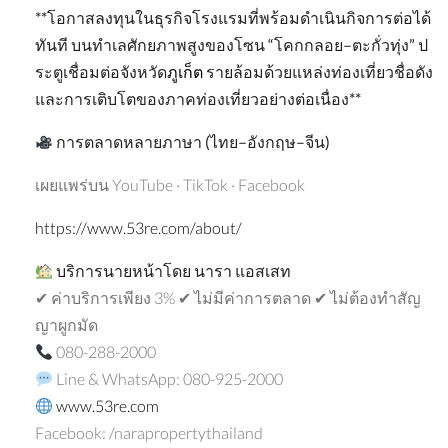
**
โอกาสลงทุนในธุรกิจโรงแรมที่พร้อมดำเนินกิจการต่อได้
ทันที
บนทำเลศักยภาพสูงของโซน
“
โคกกลอย
–
ตะกั่วทุ่ง
”
ป
ระตูเชื่อมต่อจังหวัด
ภูเก็ต
รายล้อมด้วยแหล่งท่องเที่ยวชื่อดัง
และการเติบโตของภาคท่องเที่ยวอย่างต่อเนื่อง
**
การตลาดหลายภาษา
(
ไทย
–
อังกฤษ
–
จีน
)
เผยแพร่บน YouTube · TikTok · Facebook
https://www.53re.com/about/
บริการนายหน้าโดย
นารา
แอสเสท
✔ ค่าบริการเพียง 3% ✔ ไม่มีค่าการตลาด ✔ ไม่ต้องทำสัญ
ญาผูกมัด
080-288-2000
Line & WhatsApp: 080-925-2000
www.53re.com
Facebook: /narapropertythailand