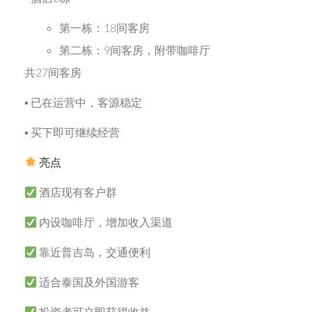
第一栋：18间客房
第二栋：9间客房，附带咖啡厅
共27间客房
▪ 已在运营中，客源稳定
▪ 买下即可继续经营
亮点
酒店现有客户群
内设咖啡厅，增加收入渠道
靠近普吉岛，交通便利
适合泰国及外国游客
投资者可立即获得收益