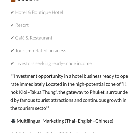
✔ Hotel & Boutique Hotel
✔ Resort
✔ Café & Restaurant
✔ Tourism-related business
✔ Investors seeking ready-made income
**
Investment opportunity in a hotel business ready to ope
rate immediately Located in the high-potential zone of “K
hok Kloi–Takua Thung”, the gateway to Phuket, surrounde
d by famous tourist attractions and continuous growth in
the tourism secto**
Multilingual Marketing (Thai–English–Chinese)