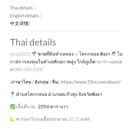
Thai details
|
English details
|
中文详情|
Thai details
(png3022)
ขาย
ที่ดินทำเลทอง
—
โคกกลอย
พังงา
โอ
กาสการลงทุนในทำเลศักยภาพสูง
ใกล้
ภูเก็ต
lนารา แอสเส
ท 080-288-2000
(ภาษาไทย / อังกฤษ / จีน) https://www.53re.com/about/
ตำบลโคกกลอย
อำเภอตะกั่วทุ่ง
จังหวัด
พังงา
เนื้อที่รวม :
229.6
ตารางวา
ความกว้าง เฉลี่ยประมาณ 28.32 เมตร