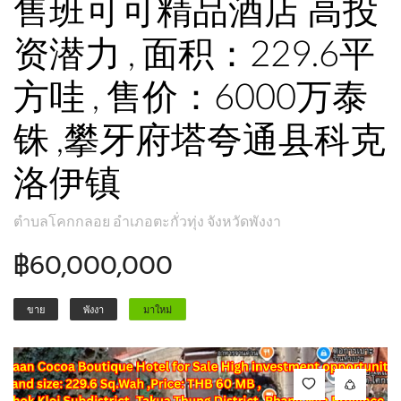
售班可可精品酒店 高投
资潜力 , 面积：229.6平
方哇 , 售价：6000万泰
铢 ,攀牙府塔夸通县科克
洛伊镇
ตำบลโคกกลอย อำเภอตะกั่วทุ่ง จังหวัดพังงา
฿60,000,000
ขาย
พังงา
มาใหม่