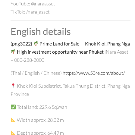
YouTube: @naraasset
TikTok: /nara_asset
English details
(png3022)
Prime Land for Sale — Khok Kloi, Phang Nga
High investment opportunity near Phuket
lNara Asset
– 080-288-2000
(Thai / English / Chinese)
https://www.53re.com/about/
Khok Kloi Subdistrict, Takua Thung District, Phang Nga
Province
Total land: 229.6 Sq.Wah
Width approx. 28.32 m
Depth approx. 64.49 m