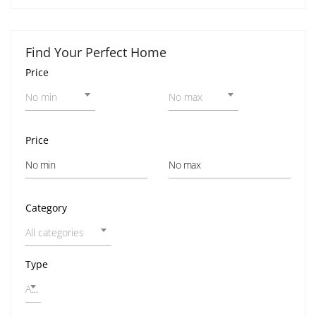
Find Your Perfect Home
Price
No min
No max
Price
Category
All categories
Type
All home types