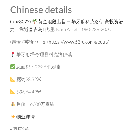
Chinese details
(png3022)
黄金地段出售
—
攀牙府科克洛伊
高投资潜
力，靠近普吉岛
l 代理: Nara Asset – 080-288-2000
(泰语 / 英语 / 中文)
https://www.53re.com/about/
攀牙府塔夸通县科克洛伊镇
总面积：229.6平方哇
宽约28.32米
深约64.49米
售价：6000万泰铢
物业详情
▪ 酒店2栋