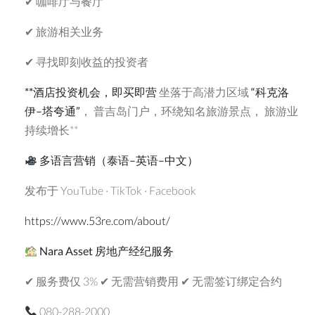
✔ 咖啡厅与餐厅
✔ 旅游相关业务
✔ 寻找即刻收益的投资者
**
酒店投资机会，即买即营
坐落于高潜力区域
“
科克洛
伊
–
塔夸通
”
， 普吉岛门户，环绕知名旅游景点， 旅游业
持续增长**
多语言营销（泰语
–
英语
–
中文）
发布于 YouTube · TikTok · Facebook
https://www.53re.com/about/
Nara Asset
房地产经纪服务
✔ 服务费仅 3% ✔ 无需营销费用 ✔ 无需签订绑定合约
080-288-2000