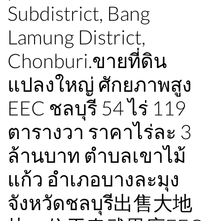
Subdistrict, Bang
Lamung District,
Chonburi.ขายที่ดิน
แปลงใหญ่ ศักยภาพสูง
EEC ชลบุรี 54 ไร่ 119
ตารางวา ราคาไร่ละ 3
ล้านบาท ตำบลเขาไม้
แก้ว อำเภอบางละมุง
จังหวัดชลบุรี出售大地