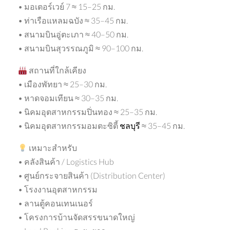
• มอเตอร์เวย์ 7 ≈ 15–25 กม.
• ท่าเรือแหลมฉบัง ≈ 35–45 กม.
• สนามบินอู่ตะเภา ≈ 40–50 กม.
• สนามบินสุวรรณภูมิ ≈ 90–100 กม.
สถานที่ใกล้เคียง
• เมืองพัทยา ≈ 25–30 กม.
• หาดจอมเทียน ≈ 30–35 กม.
• นิคมอุตสาหกรรมปิ่นทอง ≈ 25–35 กม.
• นิคมอุตสาหกรรมอมตะซิตี้
ชลบุรี
≈ 35–45 กม.
เหมาะสำหรับ
• คลังสินค้า / Logistics Hub
• ศูนย์กระจายสินค้า (Distribution Center)
• โรงงานอุตสาหกรรม
• ลานตู้คอนเทนเนอร์
• โครงการบ้านจัดสรรขนาดใหญ่