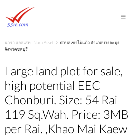
นารา แอสเสท | Nara Asset
ตำบลเขาไม้แก้ว อำเภอบางละมุง
จังหวัดชลบุรี
Large land plot for sale,
high potential EEC
Chonburi. Size: 54 Rai
119 Sq.Wah. Price: 3MB
per Rai. ,Khao Mai Kaew