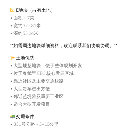
E
地块（占有土地）
• 面积：7莱
• 宽约377.81米
• 深约55.26米
**
如需周边地块详细资料，欢迎联系我们协助协调。
**
土地优势
• 大型规整地块，便于整体规划开发
• 位于春武里 EEC 核心发展区域
• 靠近社区及主要交通线路
• 大型货车进出方便
• 邻近芭堤雅及重要工业区
• 适合大型开发项目
交通条件
• 331号公路 ~ 5–10公里