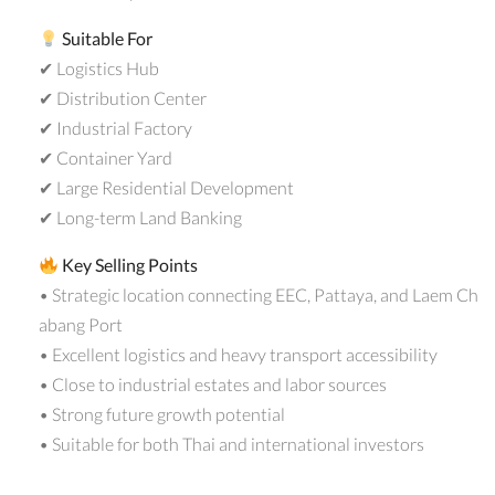
Suitable For
✔ Logistics Hub
✔ Distribution Center
✔ Industrial Factory
✔ Container Yard
✔ Large Residential Development
✔ Long-term Land Banking
Key Selling Points
• Strategic location connecting EEC, Pattaya, and Laem Ch
abang Port
• Excellent logistics and heavy transport accessibility
• Close to industrial estates and labor sources
• Strong future growth potential
• Suitable for both Thai and international investors