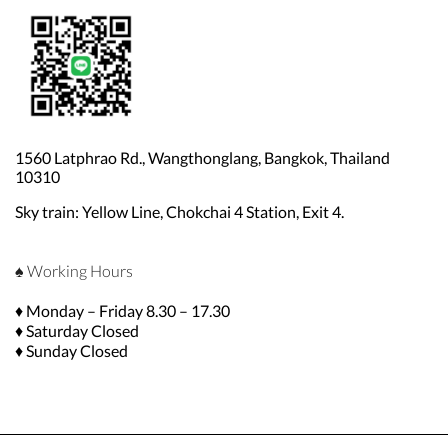
1560 Latphrao Rd., Wangthonglang, Bangkok, Thailand
10310
Sky train: Yellow Line, Chokchai 4 Station, Exit 4.
♠ Working Hours
♦ Monday – Friday 8.30 – 17.30
♦ Saturday Closed
♦ Sunday Closed