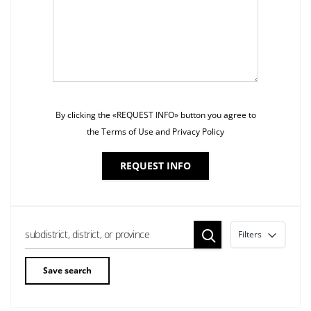
By clicking the «REQUEST INFO» button you agree to
the Terms of Use and Privacy Policy
REQUEST INFO
Filters
Save search