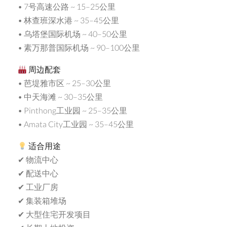
• 7号高速公路 ~ 15–25公里
• 林查班深水港 ~ 35–45公里
• 乌塔堡国际机场 ~ 40–50公里
• 素万那普国际机场 ~ 90–100公里
周边配套
• 芭堤雅市区 ~ 25–30公里
• 中天海滩 ~ 30–35公里
• Pinthong工业园 ~ 25–35公里
• Amata City工业园 ~ 35–45公里
适合用途
✔ 物流中心
✔ 配送中心
✔ 工业厂房
✔ 集装箱堆场
✔ 大型住宅开发项目