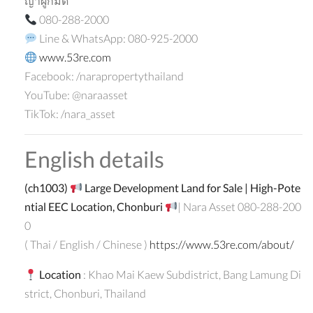
ญาผูกมัด
080-288-2000
Line & WhatsApp: 080-925-2000
www.53re.com
Facebook: /narapropertythailand
YouTube: @naraasset
TikTok: /nara_asset
English details
(
ch1003
)
Large Development Land for Sale | High-Pote
ntial EEC Location, Chonburi
| Nara Asset 080-288-200
0
( Thai / English / Chinese )
https://www.53re.com/about/
Location
: Khao Mai Kaew Subdistrict, Bang Lamung Di
strict, Chonburi, Thailand