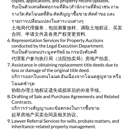
copies, applications, and property record updates.
รับเป็นตัวแทนติดต่อกรมที่ดิน (สำนักงานที่ดิน) เช่น งาน
รางวัด คัดโฉนดที่ดิน คัดสัญญาซื้อขาย คัดคำขอ และ
รายการเปลี่ยนแปลงในสาระบบต่างๆ
土地局代理服务，包括测量放样、调取土地权证、买卖
合同、申请文件及各类产权变更资料.
Representation Services for Property Auctions
conducted by the Legal Execution Department.
รับเป็นตัวแทนประมูลทรัพย์ ณ กรมบังคับคดี
代理客户参与执行局（法院拍卖局）房地产拍卖。
Assistance in obtaining replacement title deeds due to
loss or damage of the original title deed.
บริการออกใบแทนโฉนด อันเนื่องจากโฉนดสูญหาย หรือ
โฉนดชำรุด
协助办理土地权证遗失或损坏后的补发手续。
Drafting of Sale and Purchase Agreements and Related
Contracts.
บริการร่างสัญญาและข้อตกลงในการซื้อขาย
起草房地产买卖合同及相关协议。
Lawyer Referral Services for wills, probate matters, and
inheritance-related property management.