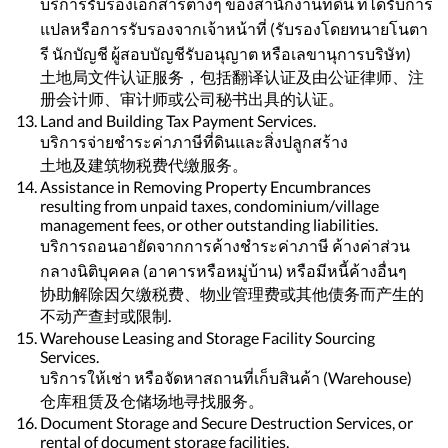
บริการรับรองเอกสารต่างๆ ของสำนักงานที่ดิน ที่ได้รับการ
แปลหรือการรับรองจากเจ้าหน้าที่ (รับรองโดยทนายโนตา
รี นักบัญชี ผู้สอบบัญชีรับอนุญาต หรือเลขานุการบริษัท)
土地局文件认证服务，包括翻译认证及由公证律师、注
册会计师、审计师或公司秘书出具的认证。
Land and Building Tax Payment Services.
บริการจ่ายชำระค่าภาษีที่ดินและสิ่งปลูกสร้าง
土地及建筑物税费代缴服务。
Assistance in Removing Property Encumbrances
resulting from unpaid taxes, condominium/village
management fees, or other outstanding liabilities.
บริการถอนอายัดจากการค้างชำระค่าภาษี ค้างค่าส่วน
กลางนิติบุคคล (อาคารหรือหมู่บ้าน) หรือมีหนี้ค้างอื่นๆ
协助解除因欠缴税费、物业管理费或其他债务而产生的
不动产查封或限制.
Warehouse Leasing and Storage Facility Sourcing
Services.
บริการให้เช่า หรือจัดหาสถานที่เก็บสินค้า (Warehouse)
仓库租赁及仓储场地寻找服务。
Document Storage and Secure Destruction Services, or
rental of document storage facilities.