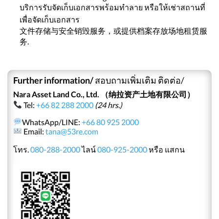
บริการรับจัดเก็บเอกสารพร้อมทำลาย หรือให้เช่าสถานที่
เพื่อจัดเก็บเอกสาร
文件存储与安全销毁服务，或提供档案存放场地租赁服
务.
Further information/
สอบถามเพิ่มเติม ติดต่อ/
Nara Asset Land Co., Ltd. （纳拉资产土地有限公司）
Tel:
+66 82 288 2000
(24 hrs.)
WhatsApp/LINE:
+66 80 925 2000
Email:
tana@53re.com
โทร.
080-288-2000
ไลน์
080-925-2000
หรือ แสกน