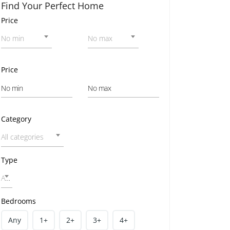
Find Your Perfect Home
Price
No min
No max
Price
Category
All categories
Type
All home types
Bedrooms
Any
1+
2+
3+
4+