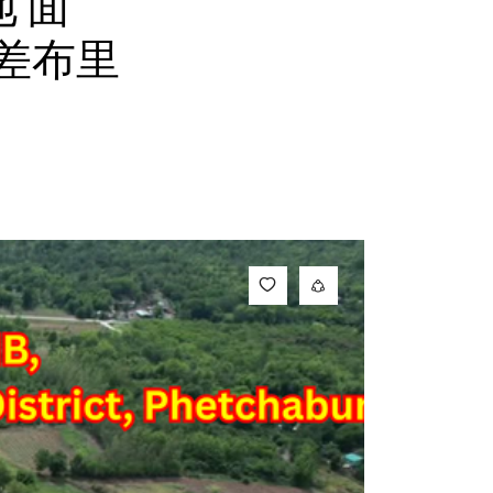
地 面
佩差布里