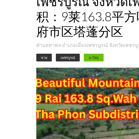
เพชรบูรณ์ จังห
积：9莱163.8平
府市区塔蓬分区
ตำบลท่าพล อำเภอเมืองเพชรบูรณ์ จังหวัดเพชรบู
ขาย
เพชรบูรณ์
มาใหม่