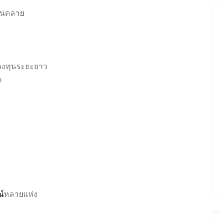
่อนคลาย
ลงทุนระยะยาว
ต
ณ์
หลายแห่ง