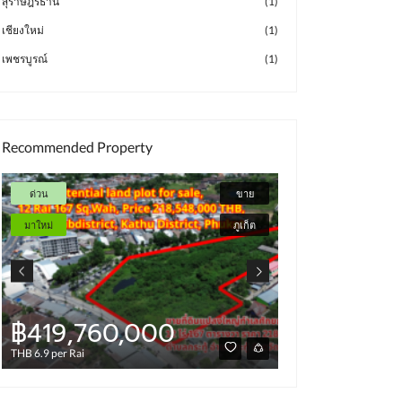
สุราษฎร์ธานี
(1)
เชียงใหม่
(1)
เพชรบูรณ์
(1)
Recommended Property
ด่วน
ขาย
มาใหม่
มาใหม่
ภูเก็ต
฿419,760,000
฿4,000
THB 6.9 per Rai