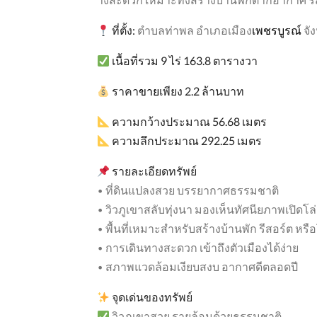
ที่ตั้ง
:
ตำบลท่าพล อำเภอเมือง
เพชรบูรณ์
จัง
เนื้อที่รวม
9
ไร่
163.8
ตารางวา
ราคา
ขาย
เพียง
2.2
ล้านบาท
ความกว้างประมาณ
56.68
เมตร
ความลึกประมาณ
292.25
เมตร
ด่วน
รายละเอียดทรัพย์
• ที่ดินแปลงสวย บรรยากาศธรรมชาติ
• วิวภูเขาสลับทุ่งนา มองเห็นทัศนียภาพเปิดโล่
• พื้นที่เหมาะสำหรับสร้างบ้านพัก รีสอร์ต ห
• การเดินทางสะดวก เข้าถึงตัวเมืองได้ง่าย
฿18,000,000
• สภาพแวดล้อมเงียบสงบ อากาศดีตลอดปี
จุดเด่นของทรัพย์
วิวภูเขาสวย รายล้อมด้วยธรรมชาติ