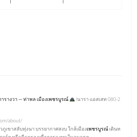
ตารางวา
—
ท่าพล
เมือง
เพชรบูรณ์
lนารา แอสเสท 080-2
com/about/
ิวภูเขาสลับทุ่งนา บรรยากาศสงบ ใกล้เมือง
เพชรบูรณ์
เดินท
ีสอร์ต หรือถือครองเพื่อการลงทุนในอนาคต