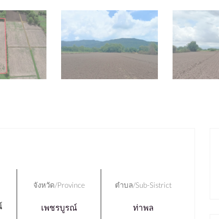
จังหวัด/Province
ตำบล/Sub-Sistrict
์
เพชรบูรณ์
ท่าพล