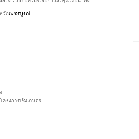
หวัด
เพชรบูรณ์
ขาย
มาใหม่
ขาย
พังงา
ชลบุรี
ง
รือโครงการเชิงเกษตร
฿58,174,000
1.7 Million Baht per Rai