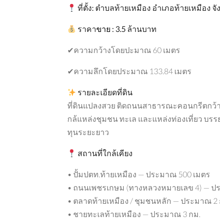
ที่ตั้ง
:
ตำบลท้ายเหมือง
อำเภอท้ายเหมือง
จั
ราคา
ขาย
:
3.5
ล้านบาท
✔ความกว้างโดยปะมาณ 60 เมตร
✔ความลึกโดยประมาณ 133.84 เมตร
รายละเอียดที่ดิน
ที่ดินแปลงสวย ติดถนนสาธารณะคอนกรีตกว้า
แนะนำ
กล้แหล่งชุมชน ทะเล และแหล่งท่องเที่ยว บรรย
ทุนระยะยาว
สถานที่ใกล้เคียง
• ปั้มปตท.ท้ายเหมือง — ประมาณ 500 เมตร
฿28,000,000
• ถนนเพชรเกษม (ทางหลวงหมายเลข 4) — ปร
2,405,498 THB per Rai
• ตลาดท้ายเหมือง / ชุมชนหลัก — ประมาณ 2 
• ชายทะเลท้ายเหมือง — ประมาณ 3 กม.