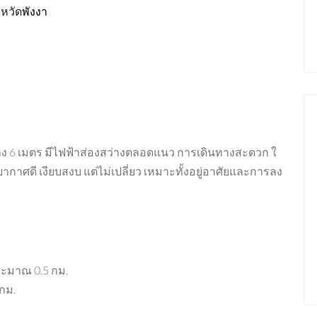
งหวัด
พังงา
ง 6 เมตร มีไฟฟ้าส่องสว่างตลอดแนว การเดินทางสะดวก ใ
ขาย
มาใหม่
ขาย
ากาศดี เงียบสงบ แต่ไม่เปลี่ยว เหมาะทั้งอยู่อาศัยและการลง
พังงา
ชลบุรี
฿58,174,000
ะมาณ 0.5 กม.
1.7 Million Baht per Rai
กม.