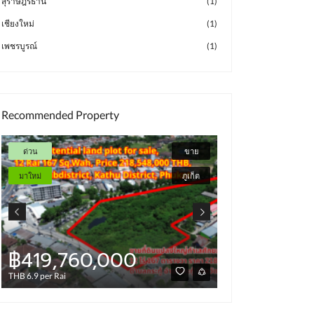
สุราษฎร์ธานี
(1)
เชียงใหม่
(1)
เพชรบูรณ์
(1)
Recommended Property
ด่วน
ขาย
มาใหม่
มาใหม่
ภูเก็ต
฿419,760,000
฿4,000
THB 6.9 per Rai