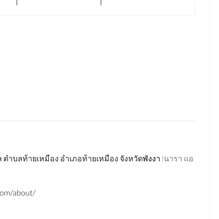
ล
ตำบลท้ายเหมือง
อำเภอท้ายเหมือง
จังหวัด
พังงา
lนารา แอ
com/about/