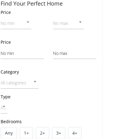
Find Your Perfect Home
Price
No min
No max
Price
Category
All categories
Type
All home types
Bedrooms
Any
1+
2+
3+
4+