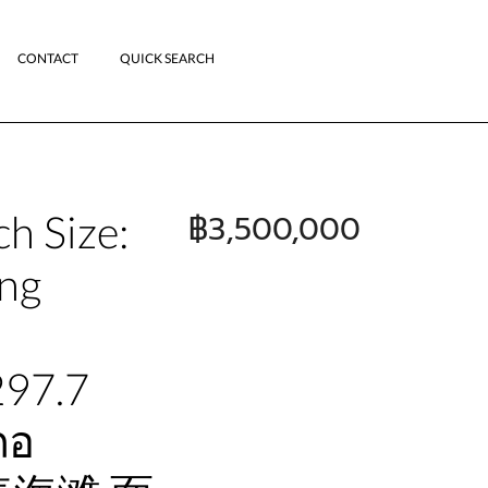
CONTACT
QUICK SEARCH
ch Size:
฿3,500,000
ung
297.7
ภอ