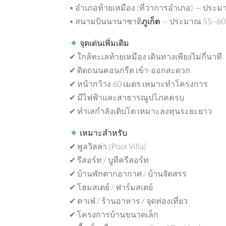
• อำเภอท้ายเหมือง (ที่ว่าการอำเภอ) — ประม
• สนามบินนานาชาติ
ภูเก็ต
— ประมาณ 55–60 
จุดเด่นเพิ่มเติม
✔ ใกล้ทะเลท้ายเหมือง เดินทางเพียงไม่กี่นาที
✔ ติดถนนคอนกรีต เข้า-ออกสะดวก
✔ หน้ากว้าง 60 เมตร เหมาะทำโครงการ
✔ มีไฟฟ้าและสาธารณูปโภคครบ
✔ ทำเลกำลังเติบโต เหมาะลงทุนระยะยาว
เหมาะสำหรับ
✔ พูลวิลล่า (Pool Villa)
✔ รีสอร์ท / บูทีครีสอร์ท
✔ บ้านพักตากอากาศ / บ้านจัดสรร
✔ โฮมสเตย์ / ฟาร์มสเตย์
✔ คาเฟ่ / ร้านอาหาร / จุดท่องเที่ยว
✔ โครงการบ้านขนาดเล็ก