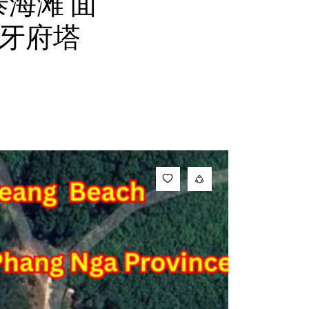
纳泰海滩 面
攀牙府塔