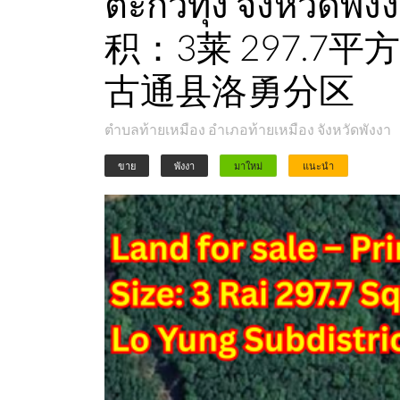
ตะกั่วทุ่ง จั
积：3莱 297.7
古通县洛勇分区
ตำบลท้ายเหมือง อำเภอท้ายเหมือง จังหวัดพังงา
ขาย
พังงา
มาใหม่
แนะนำ