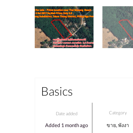
Basics
Category
Date added
Added 1 month ago
ขาย
,
พังงา