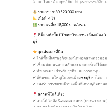
(ภาษาไทย / อังกฤษ / จีน) https://www.53re.
ราคา
ขาย
:
30,520,000
บาท
เนื้อที่
:
4
ไร่
ราคาเฉลี่ย
:
18,000
บาท
/
ตร
.
ว
.
ที่ตั้ง
:
หลังปั๊ม
PT
ซอยบ้านสวน
-
เลี่ยงเมือง
8
แนะนำ
บุรี
จุดเด่นของที่ดิน
✔ ใกล้พื้นที่เศรษฐกิจและนิคมอุตสาหกรรม
✔ เชื่อมต่อถนนสายหลักและมอเตอร์เวย์ได้ส
✔ ทำเลเหมาะสำหรับธุรกิจและการลงทุน
฿28,000,000
✔ ที่ดินขนาดใหญ่ในเขตเมือง
ชลบุรี
หาได้ยาก
2,405,498 THB per Rai
✔ รองรับการขยายตัวของพื้นที่เศรษฐกิจภาค
สถานที่ใกล้เคียง
✔ เทสโก้ โลตัส นิคมอมตะนคร (บางนา-ตราด)
✔ มอเตอร์เวย์ ทางออกพนัสนิคม 7 กม.