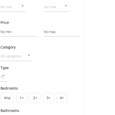
No min
No max
Price
Category
All categories
Type
All home types
Bedrooms
Any
1+
2+
3+
4+
Bathrooms