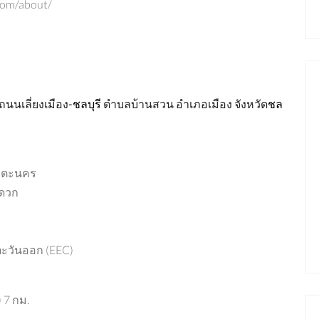
com/about/
ถนนเลี่ยงเมือง
-
ชลบุรี
ตำบลบ้านสวน
อำเภอเมือง
จังหวัด
ชล
ขาย
มาใหม่
ขาย
พังงา
ชลบุรี
อมตะนคร
ะดวก
฿58,174,000
1.7 Million Baht per Rai
ตะวันออก (EEC)
 7 กม.