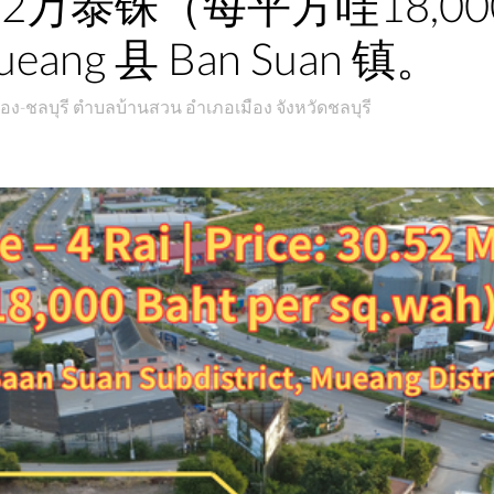
2万泰铢（每平方哇18,00
ng 县 Ban Suan 镇。
มือง-ชลบุรี ตำบลบ้านสวน อำเภอเมือง จังหวัดชลบุรี