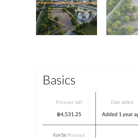
Basics
Price per sqft
Date added
฿4,531.25
Added 1 year a
จังหวัด/Province