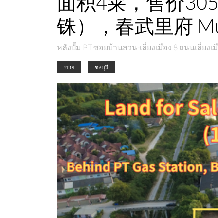
面积4莱，售价305
铢），春武里府 Muea
หลังปั๊ม PT ซอยบ้านสวน-เลี่ยงเมือง 8 ถนนเลี่ยงเ
ขาย
ชลบุรี