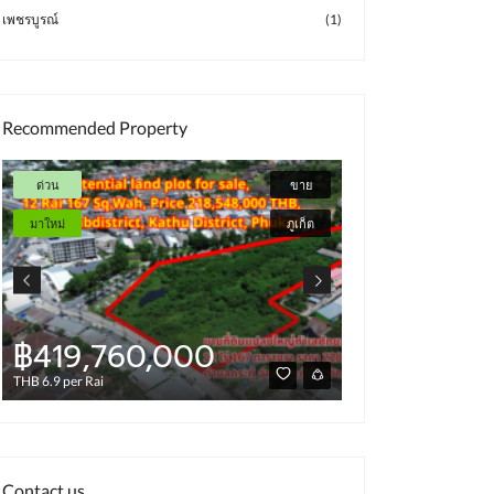
เพชรบูรณ์
(1)
Recommended Property
ด่วน
ขาย
มาใหม่
มาใหม่
ภูเก็ต
฿419,760,000
฿4,000
THB 6.9 per Rai
Contact us