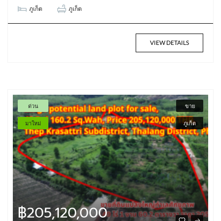
ภูเก็ต
ภูเก็ต
VIEW DETAILS
ด่วน
ขาย
มาใหม่
ภูเก็ต
฿205,120,000