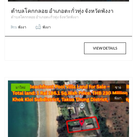
ตำบลโคกกลอย อำเภอตะกั่วทุ่ง จังหวัดพังงา
ตำบลโคกกลอย อำเภอตะกั่วทุ่ง จังหวัดพังงา
พังงา
พังงา
VIEW DETAILS
มาใหม่
ขาย
พังงา