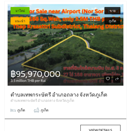
มาใหม่
ขาย
แนะนำ
ภูเก็ต
฿95,970,000
3.5 million THB per Rai
ตำบลเทพกระษัตรี อำเภอถลาง จังหวัดภูเก็ต
ตำบลเทพกระษัตรี อำเภอถลาง จังหวัดภูเก็ต
ภูเก็ต
ภูเก็ต
VIEW DETAILS