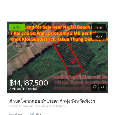
มาใหม่
ขาย
พังงา
฿14,187,500
2 million THB per Rai
ตำบลโคกกลอย อำเภอตะกั่วทุ่ง จังหวัดพังงา
ตำบลโคกกลอย อำเภอตะกั่วทุ่ง จังหวัดพังงา
พังงา
พังงา