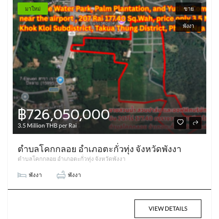
มาใหม่
ขาย
พังงา
฿726,050,000
3.5 Million THB per Rai
ตำบลโคกกลอย อำเภอตะกั่วทุ่ง จังหวัดพังงา
ตำบลโคกกลอย อำเภอตะกั่วทุ่ง จังหวัดพังงา
พังงา
พังงา
VIEW DETAILS