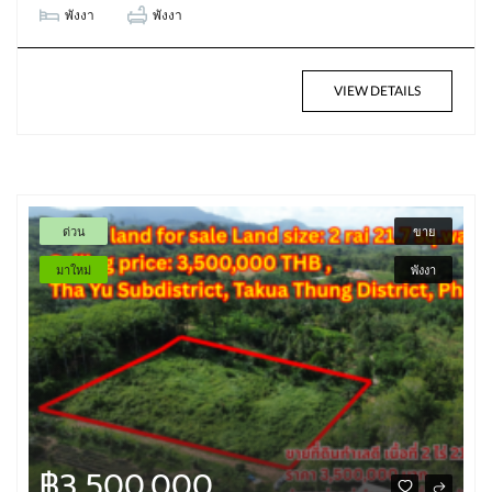
พังงา
พังงา
VIEW DETAILS
ด่วน
ขาย
มาใหม่
พังงา
฿3,500,000