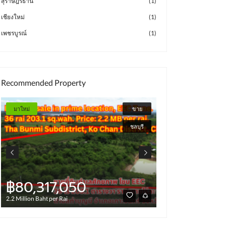
สุราษฎร์ธานี
(1)
เชียงใหม่
(1)
เพชรบูรณ์
(1)
Recommended Property
มาใหม่
ขาย
มาใหม่
ชลบุรี
฿80,317,050
฿277,8
2.2 Million Baht per Rai
6 Million Baht per R