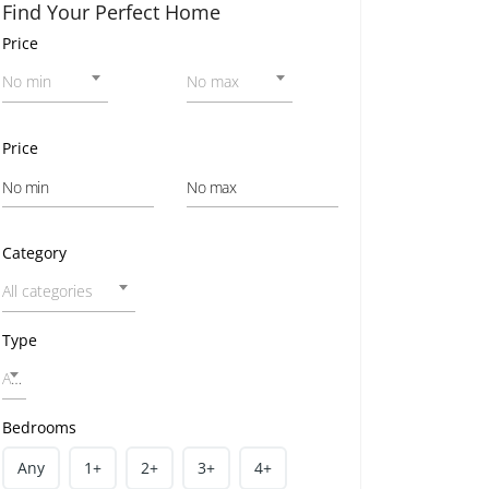
Find Your Perfect Home
Price
No min
No max
Price
Category
All categories
Type
All home types
Bedrooms
Any
1+
2+
3+
4+