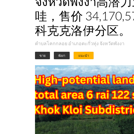
จังหวัดพังงา
哇，售价 34,17
科克克洛伊分区。
ตำบลโคกกลอย อำเภอตะกั่วทุ่ง จังหวัดพังงา
ขาย
พังงา
แนะนำ