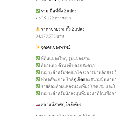
รวมเนื้อที่ทั้ง
2
แปลง
• 6 ไร่ 122 ตารางวา
ราคา
ขาย
รวมทั้ง
2
แปลง
34,170,575 บาท
จุดเด่นของทรัพย์
ที่ดินแปลงใหญ่ รูปแปลงสวย
ติดถนน 2 ด้าน เข้า-ออกสะดวก
เหมาะสำหรับพัฒนาโครงการบ้านจัดสรร วิล
ทำเลศักยภาพ ใกล้
ภูเก็ต
และสนามบินนานา
รายล้อมด้วยแหล่งท่องเที่ยว โรงแรม และ
เหมาะสำหรับนักลงทุนที่มองหาที่ดินเพื่
สถานที่สำคัญใกล้เคียง
• สะพานสารสิน ประมาณ 10 นาที