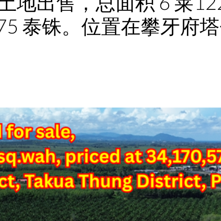
高潜力土地出售，总面积 6 莱12
0,575 泰铢。位置在攀牙府