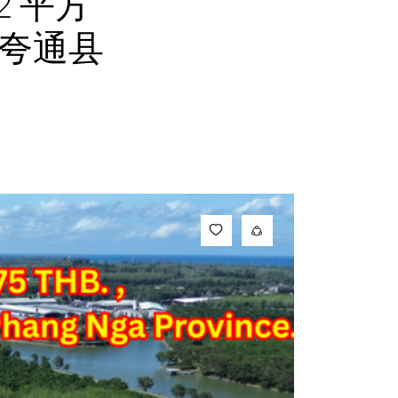
2 平方
塔夸通县