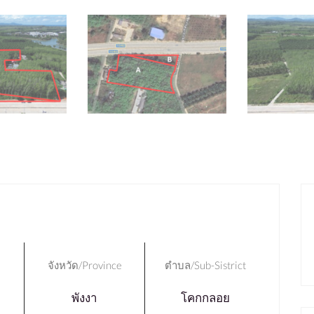
จังหวัด/Province
ตำบล/Sub-Sistrict
พังงา
โคกกลอย