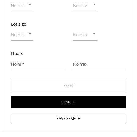
No min
No max
Lot size
No min
No max
Floors
SAVE SEARCH