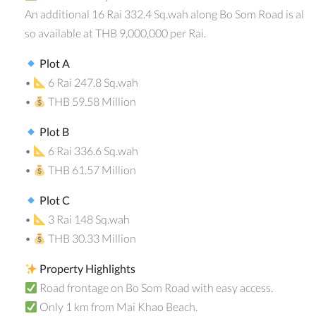
An additional 16 Rai 332.4 Sq.wah along Bo Som Road is al
so available at THB 9,000,000 per Rai.
Plot A
•
6 Rai 247.8 Sq.wah
•
THB 59.58 Million
Plot B
•
6 Rai 336.6 Sq.wah
•
THB 61.57 Million
Plot C
•
3 Rai 148 Sq.wah
•
THB 30.33 Million
Property Highlights
Road frontage on Bo Som Road with easy access.
Only 1 km from Mai Khao Beach.