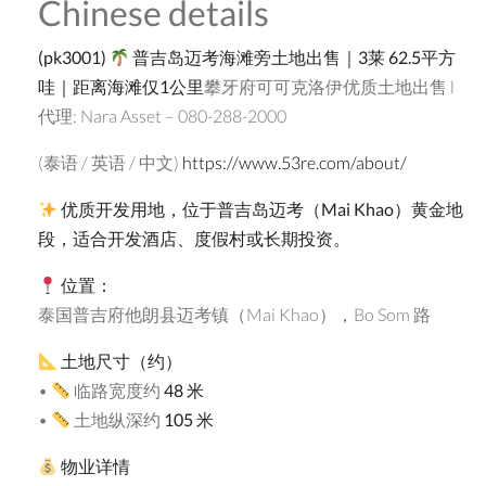
Chinese details
(pk3001)
普吉岛迈考海滩旁土地出售｜
3
莱
62.5
平方
哇｜距离海滩仅
1
公里
攀牙府可可克洛伊优质土地出售 l
代理: Nara Asset – 080-288-2000
(泰语 / 英语 / 中文)
https://www.53re.com/about/
优质开发用地，位于普吉岛迈考（
Mai Khao
）黄金地
段，适合开发酒店、度假村或长期投资。
位置：
泰国普吉府他朗县迈考镇（Mai Khao），Bo Som 路
土地尺寸（约）
•
临路宽度约
48
米
•
土地纵深约
105
米
物业详情