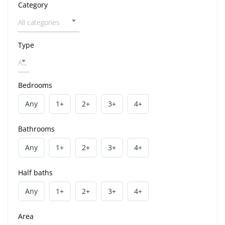
Category
All categories
Type
All home types
Bedrooms
Any
1+
2+
3+
4+
Bathrooms
Any
1+
2+
3+
4+
Half baths
Any
1+
2+
3+
4+
Area