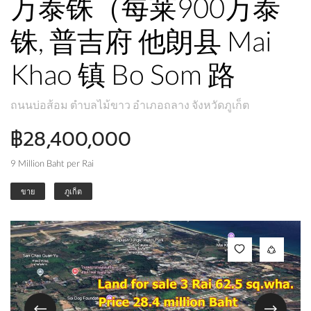
万泰铢（每莱900万泰
铢, 普吉府 他朗县 Mai
Khao 镇 Bo Som 路
ถนนบ่อส้อม ตำบลไม้ขาว อำเภอถลาง จังหวัดภูเก็ต
฿28,400,000
9 Million Baht per Rai
ขาย
ภูเก็ต