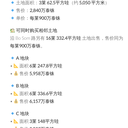
土地面积：
3
莱
62.5
平方哇
（约
5,050
平方米
）
售价：
2,840
万泰铢
单价：
每莱
900
万泰铢
可同时购买相邻土地
沿 Bo Som 路另有
16
莱
332.4
平方哇
土地出售，售价同为
每莱
900
万泰铢
。
A
地块
•
面积
6
莱
247.8
平方哇
•
售价
5,958
万泰铢
B
地块
•
面积
6
莱
336.6
平方哇
•
售价
6,157
万泰铢
C
地块
•
面积
3
莱
148
平方哇