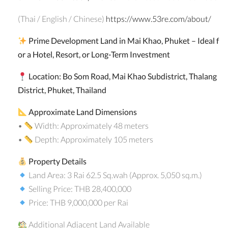
(Thai / English / Chinese)
https://www.53re.com/about/
Prime Development Land in Mai Khao, Phuket – Ideal f
or a Hotel, Resort, or Long-Term Investment
Location: Bo Som Road, Mai Khao Subdistrict, Thalang
District, Phuket, Thailand
Approximate Land Dimensions
•
Width: Approximately 48 meters
•
Depth: Approximately 105 meters
Property Details
Land Area: 3 Rai 62.5 Sq.wah (Approx. 5,050 sq.m.)
Selling Price: THB 28,400,000
Price: THB 9,000,000 per Rai
Additional Adjacent Land Available