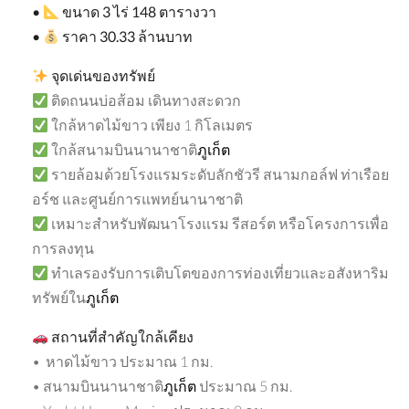
•
ขนาด
3
ไร่
148
ตารางวา
•
ราคา
30.33
ล้านบาท
จุดเด่นของทรัพย์
ติดถนนบ่อส้อม เดินทางสะดวก
ใกล้หาดไม้ขาว เพียง 1 กิโลเมตร
ใกล้สนามบินนานาชาติ
ภูเก็ต
รายล้อมด้วยโรงแรมระดับลักชัวรี สนามกอล์ฟ ท่าเรือย
อร์ช และศูนย์การแพทย์นานาชาติ
เหมาะสำหรับพัฒนาโรงแรม รีสอร์ต หรือโครงการเพื่อ
การลงทุน
ทำเลรองรับการเติบโตของการท่องเที่ยวและอสังหาริม
ทรัพย์ใน
ภูเก็ต
สถานที่สำคัญใกล้เคียง
• หาดไม้ขาว ประมาณ 1 กม.
• สนามบินนานาชาติ
ภูเก็ต
ประมาณ 5 กม.