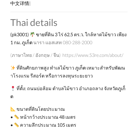
中文详情|
Thai details
(pk3001)
ขาย
ที่ดิน
3
ไร่
62.5
ตร
.
ว
.
ใกล้หาดไม้ขาว
เพียง
1
กม
.
ภูเก็ต
นารา แอสเสท 080-288-2000
(ภาษาไทย / อังกฤษ / จีน) https://www.53re.com/about/
ที่ดินศักยภาพสูง
ทำเลไม้ขาว
ภูเก็ต
เหมาะสำหรับพัฒน
าโรงแรม
รีสอร์ต
หรือการลงทุนระยะยาว
ที่ตั้ง
:
ถนนบ่อส้อม
ตำบลไม้ขาว
อำเภอถลาง
จังหวัด
ภูเก็
ต
ขนาดที่ดินโดยประมาณ
•
หน้ากว้างประมาณ
48
เมตร
•
ความลึกประมาณ
105
เมตร