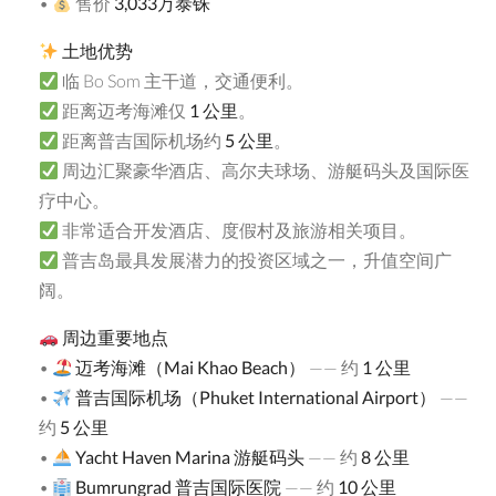
•
售价
3,033
万泰铢
土地优势
临 Bo Som 主干道，交通便利。
距离迈考海滩仅
1
公里
。
距离普吉国际机场约
5
公里
。
周边汇聚豪华酒店、高尔夫球场、游艇码头及国际医
疗中心。
非常适合开发酒店、度假村及旅游相关项目。
普吉岛最具发展潜力的投资区域之一，升值空间广
阔。
周边重要地点
•
迈考海滩（
Mai Khao Beach
）
—— 约
1
公里
•
普吉国际机场（
Phuket International Airport
）
——
约
5
公里
•
Yacht Haven Marina
游艇码头
—— 约
8
公里
•
Bumrungrad
普吉国际医院
—— 约
10
公里