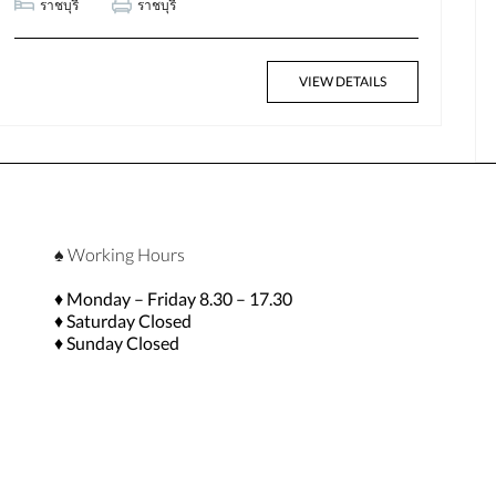
ราชบุรี
ราชบุรี
฿58,174,000
VIEW DETAILS
1.7 Million Baht per Rai
♠ Working Hours
♦ Monday – Friday 8.30 – 17.30
♦ Saturday Closed
♦ Sunday Closed