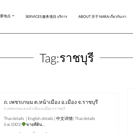
-主要地点
SERVICES 服务项目 บริการ
ABOUT 关于 NARA เกี่ยวกับเรา
ราชบุรี
Tag:
ถ. เพชรเกษม ต.หน้าเมือง อ.เมือง จ.ราชบุรี
ถ. เพชรเกษม ต.หน้าเมือง อ.เมือง จ.ราชบุรี
มาใหม่
ขาย
Thai details | English details | 中文详情| Thai details
ชลบุรี
(rac1001)
ขายที่ดิน...