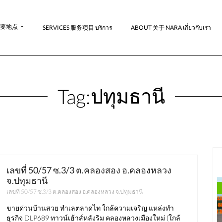
-主要地点
SERVICES 服务项目 บริการ
ABOUT 关于 NARA เกี่ยวกับเรา
ปทุมธานี
Tag:
เลขที่ 50/57 ซ.3/3 ต.คลองสอง อ.คลองหลวง
จ.ปทุมธานี
มาใหม่
ขาย
เลขที่ 50/57 ซ.3/3 ต.คลองสอง อ.คลองหลวง จ.ปทุมธานี
ชลบุรี
ขายด่วนบ้านสวย ทำเลตลาดไท ใกล้ความเจริญ แหล่งทำ
ธุรกิจ DLP689 ทาวน์เฮ้าส์หลังริม คลองหลวงเมืองใหม่ (ใกล้