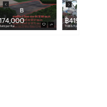
฿419,760,000
฿4,000
THB 6.9 per Rai