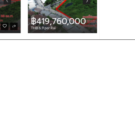
฿419,760,000
฿4,000
THB 6.9 per Rai