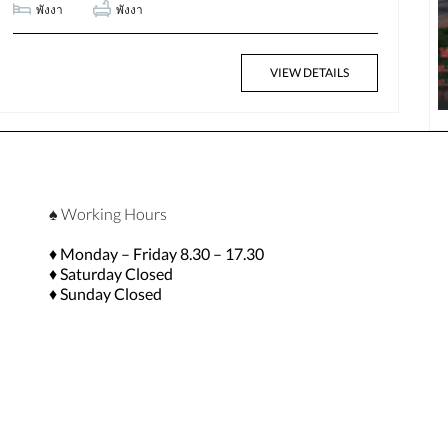
พังงา
พังงา
฿58,174,000
VIEW DETAILS
1.7 Million Baht per Rai
♠ Working Hours
♦ Monday – Friday 8.30 – 17.30
♦ Saturday Closed
♦ Sunday Closed