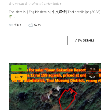
ตำบลนาเตย อำเภอท้ายเหมือง จังหวัดพังงา
Thai details | English details | 中文详情| Thai details (png3026)
...
พังงา
พังงา
VIEW DETAILS
มาใหม่
ขาย
แนะนำ
พังงา