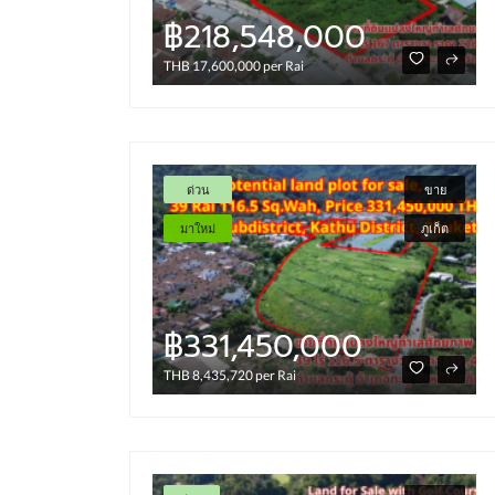
฿218,548,000
฿127,965,000
THB 17,600,000 per Rai
ราคา ตร.วาละ 280,000 บาท
ด่วน
ขาย
มาใหม่
ภูเก็ต
฿331,450,000
THB 8,435,720 per Rai