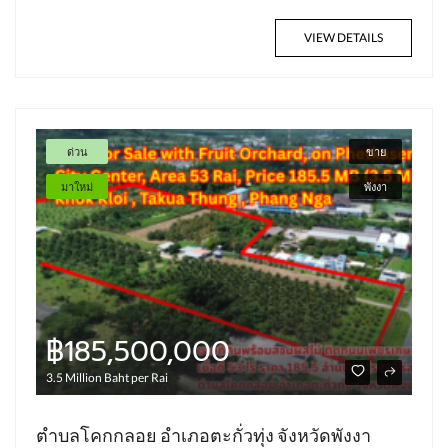
VIEW DETAILS
ด่วน
ขาย
มาใหม่
พังงา
฿185,500,000
3.5 Million Baht per Rai
ตำบลโคกกลอย อำเภอตะกั่วทุ่ง จังหวัดพังงา