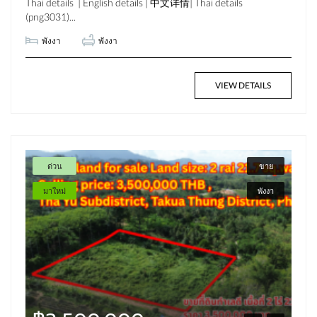
Thai details | English details | 中文详情| Thai details
(png3031)...
พังงา
พังงา
VIEW DETAILS
ด่วน
ขาย
มาใหม่
พังงา