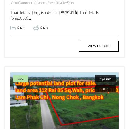
ตำบลโคกกลอย อำเภอตะกั่วทุ่ง จังหวัดพังงา
Thai details | English details | 中文详情| Thai details
(png3030)...
พังงา
พังงา
VIEW DETAILS
ด่วน
กรุงเทพฯ
ขาย