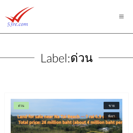
ด่วน
Label:
ด่วน
ขาย
พังงา