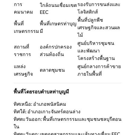
การ
รองรับการขนส่งและ
ใกล้ถนนเชื่อมเขต
คมนาคม
โลจิสติกส์
EEC
พื้นที่ปลูกพืช
พื้นที่
พื้นที่เกษตรท่าบุญ
เศรษฐกิจและสวนผล
เกษตรกรรม
มี
ไม้
ศูนย์บริหารชุมชน
สถานที่
องค์กรปกครอง
และพัฒนา
ราชการ
ส่วนท้องถิ่น
โครงสร้างพื้นฐาน
แหล่ง
ศูนย์กลางการค้าขาย
ตลาดชุมชน
เศรษฐกิจ
ภายในพื้นที่
พื้นที่โดยรอบตำบลท่าบุญมี
ทิศเหนือ: อำเภอพนัสนิคม
ทิศใต้: อำเภอเกาะจันทร์ตอนล่าง
ทิศตะวันออก: พื้นที่เกษตรกรรมและชุมชนชลบุรีตอน
ใน
ทิศตะวันตก: เขตอุตสาหกรรมและเส้นทางเชื่อม EEC