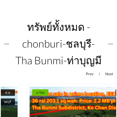
ทรัพย์ทั้งหมด -
chonburi-ชลบุรี-
Tha Bunmi-ท่าบุญมี
Prev
Next
|
มาใหม่
ขาย
ชลบุรี