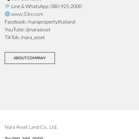
Line & WhatsApp: 080-925-2000
www.53re.com
Facebook: /narapropertythailand
YouTube: @naraasset
TikTok: /nara_asset
ABOUT COMPANY
Nara Asset Land Co., Ltd.
Tel.
080-288-2000