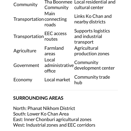
Tha Boonmee
Local residential and
Community
Community
cultural center
Main
Links Ko Chan and
Transportation
connecting
nearby districts
roads
Supports logistics
EEC access
Transportation
and industrial
routes
transport
Farmland
Agricultural
Agriculture
areas
production zones
Local
Community
Government
administrative
development center
office
Community trade
Economy
Local market
hub
SURROUNDING AREAS
North: Phanat Nikhom District
South: Lower Ko Chan Area
East: Inner Chonburi agricultural zones
West: Industrial zones and EEC corridors