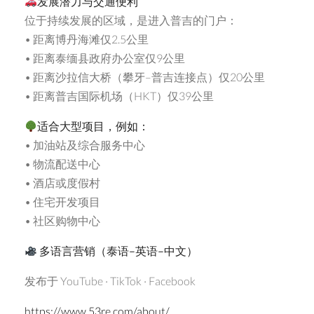
发展潜力与交通便利
位于持续发展的区域，是进入普吉的门户：
• 距离博丹海滩仅2.5公里
• 距离泰缅县政府办公室仅9公里
• 距离沙拉信大桥（攀牙–普吉连接点）仅20公里
• 距离普吉国际机场（HKT）仅39公里
适合大型
项目，例如：
• 加油站及综合服务中心
• 物流配送中心
• 酒店或度假村
• 住宅开发项目
• 社区购物中心
多语言营销（泰语
–
英语
–
中文）
发布于 YouTube · TikTok · Facebook
https://www.53re.com/about/