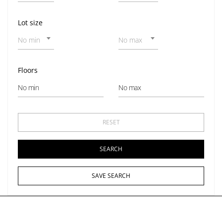
Lot size
No min
No max
Floors
SAVE SEARCH