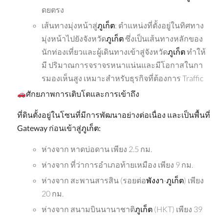
ดยตรง
เส้นทางมุ่งหน้าสู่
ภูเก็ต
: ตำแหน่งที่ตั้งอยู่ในทิศทาง
มุ่งหน้าไปยังจังหวัด
ภูเก็ต
ซึ่งเป็นเส้นทางหลักของ
นักท่องเที่ยวและผู้เดินทางเข้าสู่จังหวัด
ภูเก็ต
ทำให้
มี ปริมาณการจราจรหนาแน่นและมีโอกาสในกา
รมองเห็นสูง เหมาะสำหรับธุรกิจที่ต้องการ Traffic
ศักยภาพการเติบโตและการเข้าถึง
ที่ดินตั้งอยู่ในโซนที่มีการพัฒนาอย่างต่อเนื่อง
และเป็นพื้นที่
Gateway
ก่อนเข้าสู่
ภูเก็ต
:
ห่างจาก หาดบ่อดาน เพียง 2.5 กม.
ห่างจาก ที่ว่าการอำเภอท้ายเหมือง เพียง 9 กม.
ห่างจาก สะพานสารสิน (รอยต่อ
พังงา
-
ภูเก็ต
) เพียง
20 กม.
ห่างจาก สนามบินนานาชาติ
ภูเก็ต
(HKT) เพียง 39