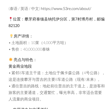
(泰语 / 英语 / 中文)
https://www.53re.com/about/
位置：攀牙府泰
缅县纳托伊分区，第
7
村博丹村，
邮编
82120
房
产详情：
• 土地面积：10莱（4,000平方哇）
• 售价：40,000,000泰铢
亮点与特色：
黄金商
业地段
• 紧邻8车道主干道：土地位于佩卡森公路（4号公路），
这是连接攀牙与普吉的主要8车道公路（现有/未来）。
• 通往普吉的路线：地处前往普吉的主干道上，是游客和
旅客的主要通道，交通繁忙，曝光率高，非常适合需要
人流量的商业项目。