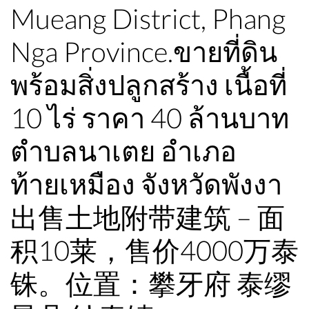
Mueang District, Phang
Nga Province.ขายที่ดิน
พร้อมสิ่งปลูกสร้าง เนื้อที่
10 ไร่ ราคา 40 ล้านบาท
ตำบลนาเตย อำเภอ
ท้ายเหมือง จังหวัดพังงา
出售土地附带建筑 – 面
积10莱，售价4000万泰
铢。位置：攀牙府 泰缪