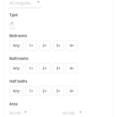
All categories
Type
All home types
Bedrooms
Any
1+
2+
3+
4+
Bathrooms
Any
1+
2+
3+
4+
Half baths
Any
1+
2+
3+
4+
Area
No min
No max