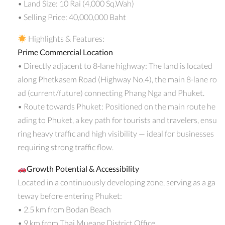
• Land Size: 10 Rai (4,000 Sq.Wah)
• Selling Price: 40,000,000 Baht
Highlights & Features:
Prime Commercial Location
• Directly adjacent to 8-lane highway: The land is located
along Phetkasem Road (Highway No.4), the main 8-lane ro
ad (current/future) connecting Phang Nga and Phuket.
• Route towards Phuket: Positioned on the main route he
ading to Phuket, a key path for tourists and travelers, ensu
ring heavy traffic and high visibility — ideal for businesses
requiring strong traffic flow.
Growth Potential & Accessibility
Located in a continuously developing zone, serving as a ga
teway before entering Phuket:
• 2.5 km from Bodan Beach
• 9 km from Thai Mueang District Office