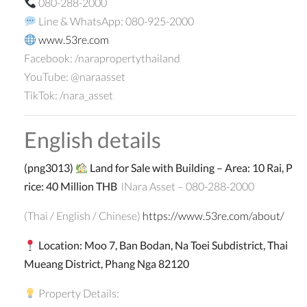
080-288-2000
Line & WhatsApp: 080-925-2000
www.53re.com
Facebook: /narapropertythailand
YouTube: @naraasset
TikTok: /nara_asset
English details
(
png3013
)
Land for Sale with Building – Area: 10 Rai, P
rice: 40 Million THB
lNara Asset – 080-288-2000
(Thai / English / Chinese)
https://www.53re.com/about/
Location: Moo 7, Ban Bodan, Na Toei Subdistrict, Thai
Mueang District, Phang Nga 82120
Property Details: