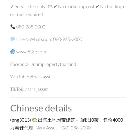
✔ Service fee only 3% ✔ No marketing cost ✔ No binding c
ontract required
080-288-2000
Line & WhatsApp: 080-925-2000
www.53re.com
Facebook: /narapropertythailand
YouTube: @naraasset
TikTok: /nara_asset
Chinese details
(
png3013
)
出售土地附
带
建筑
–
面
积
10
莱，售价
4000
万泰
铢
代理: Nara Asset – 080-288-2000