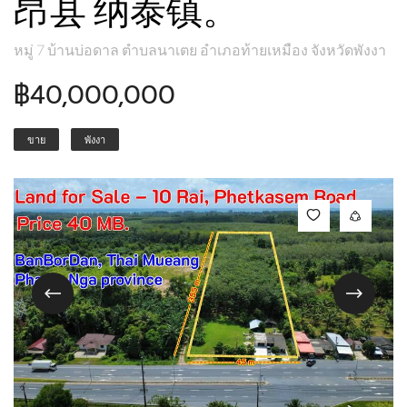
昂县 纳泰镇。
หมู่ 7 บ้านบ่อดาล ตำบลนาเตย อำเภอท้ายเหมือง จังหวัดพังงา
฿40,000,000
ขาย
พังงา