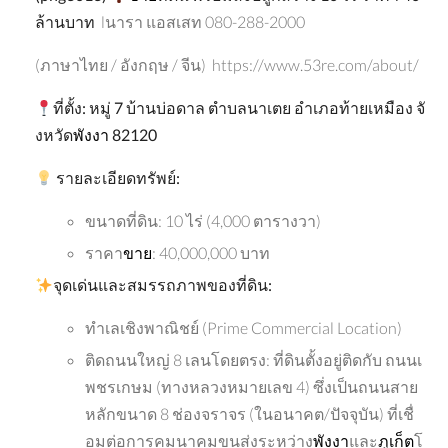
ล้านบาท
lนารา แอสเสท 080-288-2000
(ภาษาไทย / อังกฤษ / จีน) https://www.53re.com/about/
ที่ตั้ง
:
หมู่
7
บ้านบ่อดาล
ตำบลนาเตย
อำเภอท้ายเหมือง
จั
งหวัด
พังงา
82120
รายละเอียดทรัพย์
:
ขนาดที่ดิน: 10 ไร่ (4,000 ตารางวา)
ราคา
ขาย
: 40,000,000 บาท
จุดเด่นและสมรรถภาพของที่ดิน
:
ทำเลเชิงพาณิชย์ (Prime Commercial Location)
ติดถนนใหญ่ 8 เลนโดยตรง: ที่ดินตั้งอยู่ติดกับ ถนนเ
พชรเกษม (ทางหลวงหมายเลข 4) ซึ่งเป็นถนนสาย
หลักขนาด 8 ช่องจราจร (ในอนาคต/ปัจจุบัน) ที่เชื่
อมต่อการคมนาคมขนส่งระหว่าง
พังงา
และ
ภูเก็ต
โ