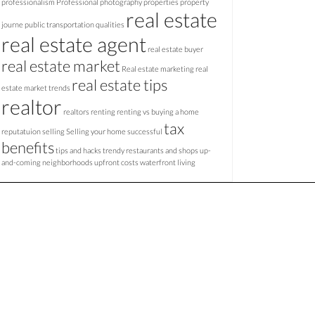
professionalism
Professional photography
properties
property
real estate
journe
public transportation
qualities
real estate agent
real estate buyer
real estate market
Real estate marketing
real
real estate tips
estate market trends
realtor
realtors
renting
renting vs buying a home
tax
reputatuion
selling
Selling your home
successful
benefits
tips and hacks
trendy restaurants and shops
up-
and-coming neighborhoods
upfront costs
waterfront living