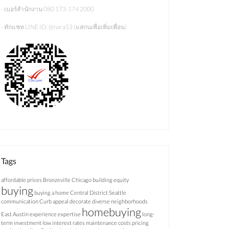
- เบอร์สำนักงาน 080 173-174 2000
- ทักแชท LINE ID: @nara53 (แสกนเพื่อเพิ่มเพื่อน)
Tags
affordable prices
Bronzeville Chicago
building equity
buying
buying a home
Central District Seattle
communication
Curb appeal
decorate
diverse neighborhoods
homebuying
East Austin
experience
expertise
long-
term investment
low interest rates
maintenance costs
pricing