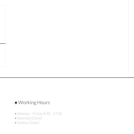
♠ Working Hours
♦ Monday – Friday 8.30 – 17.30
♦ Saturday Closed
♦ Sunday Closed